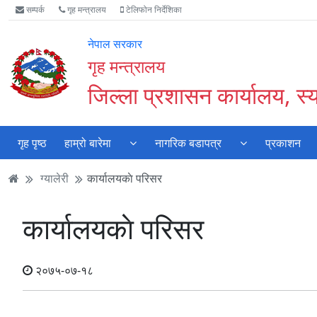
Accessibility
मुख्य
मुख्य
वेबसाइट
सम्पर्क
गृह मन्त्रालय
टेलिफोन निर्देशिका
Mode
सामाग्री
नेभिगेसन
खोजमा
सुरु
पढ्नुहाेस्
पढ्नुहाेस्
जानुहोस्
नेपाल सरकार
गर्नुहोस्
गृह मन्त्रालय
जिल्ला प्रशासन कार्यालय, स्
गृह पृष्ठ
हाम्रो बारेमा
नागरिक बडापत्र
प्रकाशन
ग्यालेरी
कार्यालयकाे परिसर
कार्यालयकाे परिसर
२०७५-०७-१८