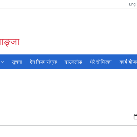
Engl
याङ्जा
सूचना
ऐन नियम संग्रह
डाउनलाेड
धेरै सोधिएका
कार्य याेज