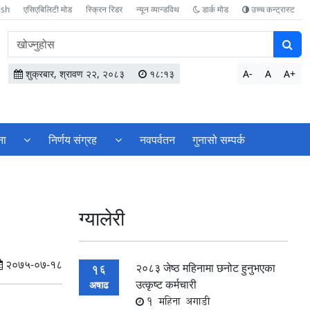
ish
एसिएबिलिटी मोड
स्क्रिन रिडर
न्यून व्यान्डविथ
डार्क मोड
उच्च कन्ट्रास्ट
वेबसाइटमा
सामग्री
खोज्नुहोस
शुक्रबार, श्रावण २२, २०८३
१८:१३
A-
A
A+
ना
निर्णय संग्रह
नवपर्वतन
गुनासो सम्पर्क
ग्यालेरी
२०७५-०७-१८
२०८३ जेष्ठ महिनामा छनोट हुनुभएका
16
उत्कृष्ट कर्मचारी
अषाढ
1 महिना अगाडी