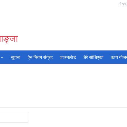
Engl
याङ्जा
सूचना
ऐन नियम संग्रह
डाउनलाेड
धेरै सोधिएका
कार्य याेज