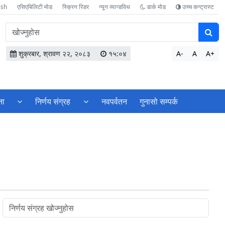
ish
एसिएबिलिटी मोड
स्क्रिन रिडर
न्यून व्यान्डविथ
डार्क मोड
उच्च कन्ट्रास्ट
वेबसाइटमा
सामग्री
खोज्नुहोस
शुक्रबार, श्रावण २२, २०८३
१५:०४
A-
A
A+
ना
निर्णय संग्रह
नवपर्वतन
गुनासो सम्पर्क