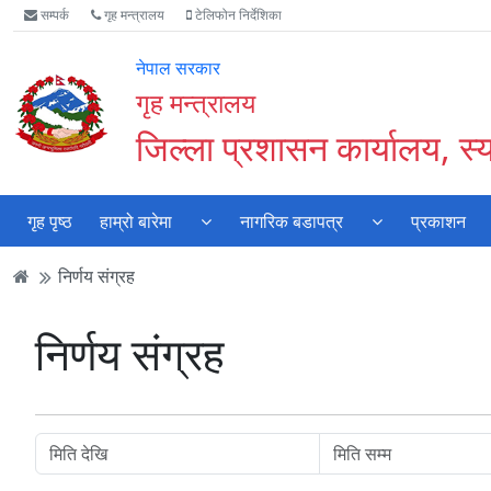
Accessibility
मुख्य
मुख्य
वेबसाइट
सम्पर्क
गृह मन्त्रालय
टेलिफोन निर्देशिका
Mode
सामाग्री
नेभिगेसन
खोजमा
सुरु
पढ्नुहाेस्
पढ्नुहाेस्
जानुहोस्
नेपाल सरकार
गर्नुहोस्
गृह मन्त्रालय
जिल्ला प्रशासन कार्यालय, स्
गृह पृष्ठ
हाम्रो बारेमा
नागरिक बडापत्र
प्रकाशन
निर्णय संग्रह
निर्णय संग्रह