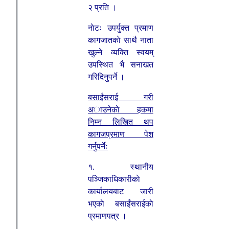
२ प्रति ।
नाेटः उपर्युक्त प्रमाण
कागजातकाे साथै नाता
खुल्ने व्यक्ति स्वयम्
उपस्थित भै सनाखत
गरिदिनुपर्ने ।
बसाई‌ंसराई गरी
अाउनेकाे हकमा
निम्न लिखित थप
कागजप्रमाण पेश
गर्नुपर्नेः
१. स्थानीय
पञ्जिकाधिकारीकाे
कार्यालयबाट जारी
भएकाे बसाईंसराईकाे
प्रमाणपत्र ।