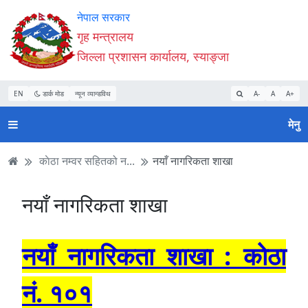
Accessibility
मुख्य
मुख्य
वेबसाइट
नेपाल सरकार
Mode
सामाग्री
नेभिगेसन
खोजमा
गृह मन्त्रालय
सुरु
पढ्नुहाेस्
पढ्नुहाेस्
जानुहोस्
जिल्ला प्रशासन कार्यालय, स्याङ्जा
गर्नुहोस्
EN
डार्क मोड
न्यून व्यान्डविथ
A-
A
A+
मेनु
काेठा नम्वर सहितको न...
नयाँ नागरिकता शाखा
नयाँ नागरिकता शाखा
नयाँ नागरिकता शाखा : काेठा
न‌ं‍. १०१