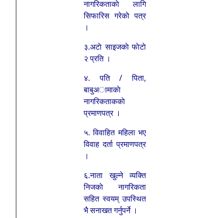
नागरिकताकाे लागि
सिफारिस गरेकाे पत्र
।
३.अटाे साइजकाे फाेटाे
२ प्रति ।
४. पति / पिता,
बाबुअामाकाे
नागरिकताककाे
प्रमाणपत्र ।
५. विवाहित महिला भए
विवाह दर्ता प्रमाणपत्र
।
६.नाता खुल्ने व्यक्ति
निजकाे नागरिकता
सहित स्वयम् उपस्थित
भै सनाखत गर्नुपर्ने ।