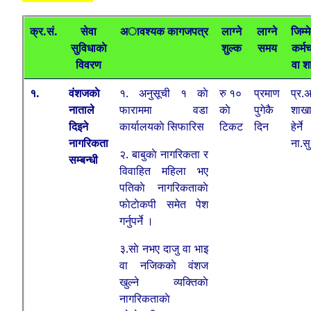
क्र.सं‍.
सेवा
अावश्यक कागजपत्र
लाग्ने
लाग्ने
जिम्म
सुविधाकाे
शुल्क
समय
कर्म
विवरण
वा श
१.
वंशजकाे
१. अनुसूची १ काे
रु १०
प्रमाण
प्र.अ
नाताले
फाराममा वडा
काे
पुगेकै
शाख
दिइने
कार्यालयकाे सिफारिस
टिकट
दिन
हेर्ने
नागरिकता
ना.सु
२. बाबुकाे नागरिकता र
सम्बन्धी
विवाहित महिला भए
पतिकाे नागरिकताकाे
फाेटाेकपी समेत पेश
गर्नुपर्ने ।
३.साे नभए दाजु वा भाइ
वा नजिककाे वंशज
खुल्ने व्यक्तिकाे
नागरिकताकाे