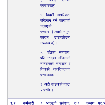
प्रमाणपत्र ।
४. विदेशी नागरिकता
परित्याग गर्न कारवाही
चलाएकाे
प्रमाण (यसकाे नमुना
फाराम डाउनलाेडमा
उपलब्ध छ) ।
५. पतिकाे सनाखत,
पति नभएमा नजिककाे
नातेदारकाे सनाखत र
निजकाे नागरिकताकाे
प्रमाणपत्र ।
६. अटाे साइजकाे फाेटाे
२ प्रति ।
१.२
कर्मचारी
१. अनुसूची १(वंशज)
रु १०
प्रमाण
प्र.अ