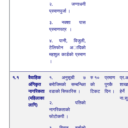
२. जग्गाधनी
प्रमाणपुर्जा ।
३. नक्शा पास
प्रमाणपत्र ।
४. पानी, विजुली,
टेलिफाेन अादिकाे
महशुल कार्डकाे प्रमाण
।
१.१
वैवाहिक
१. अनुसूची ७
रु १०
प्रमाण
प्र.अ
अंगिकृत
बमाेजिमकाे सम्बन्धित
काे
पुगकै
शाख
नागरिकता
वडाकाे सिफारिस ।
टिकट
दिन ।
हेर्ने
(महिलाका
ना.सु
२. पतिकाे
लागि)
नागरिकताकाे
फाेटाेकपी ।
३. विवाह दर्ताकाे