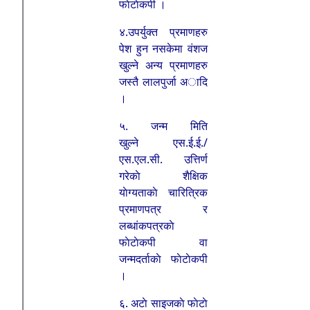
फाेटाेकपी ।
४.उपर्युक्त प्रमाणहरु
पेश हुन नसकेमा वंशज
खुल्ने अन्य प्रमाणहरु
जस्तै लालपुर्जा अादि
।
५. जन्म मिति
खुल्ने एस.ई.ई./
एस.एल.सी. उत्तिर्ण
गरेकाे शैक्षिक
याेग्यताकाे चारित्रिक
प्रमाणपत्र र
लब्धांकपत्रकाे
फाेटाेकपी वा
जन्मदर्ताकाे फाेटाेकपी
।
६. अटाे साइजकाे फाेटाे