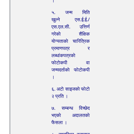
।
५. जन्म मिति
खुल्ने एस.ई.ई./
एस.एल.सी. उत्तिर्ण
गरेकाे शैक्षिक
याेग्यताकाे चारित्रिक
प्रमाणपत्र र
लब्धांकपत्रकाे
फाेटाेकपी वा
जन्मदर्ताकाे फाेटाेकपी
।
६. अटाे साइजकाे फाेटाे
२ प्रति ।
७. सम्बन्ध विच्छेद
भएकाे अदालतकाे
फैसला ।