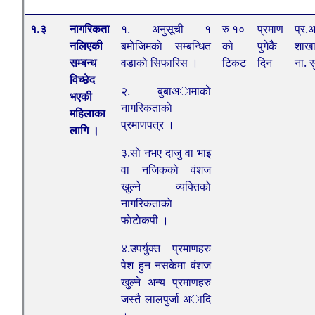
१.३
नागरिकता
१. अनुसूची १
रु १०
प्रमाण
प्र.अ
नलिएकी
बमाेजिमकाे सम्बन्धित
काे
पुगेकै
शाखा
सम्बन्ध
वडाकाे सिफारिस ।
टिकट
दिन
ना. स
विच्छेद
२. बुबाअामाकाे
भएकी
नागरिकताकाे
महिलाका
प्रमाणपत्र ।
लागि ।
३.साे नभए दाजु वा भाइ
वा नजिककाे वंशज
खुल्ने व्यक्तिकाे
नागरिकताकाे
फाेटाेकपी ।
४.उपर्युक्त प्रमाणहरु
पेश हुन नसकेमा वंशज
खुल्ने अन्य प्रमाणहरु
जस्तै लालपुर्जा अादि