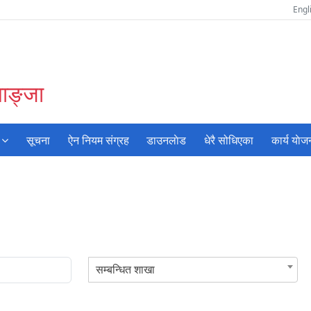
Engl
याङ्जा
सूचना
ऐन नियम संग्रह
डाउनलाेड
धेरै सोधिएका
कार्य याेज
सम्बन्धित शाखा