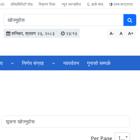
ish
एसिएबिलिटी मोड
स्क्रिन रिडर
न्यून व्यान्डविथ
डार्क मोड
उच्च कन्ट्रास्ट
वेबसाइटमा
सामग्री
खोज्नुहोस
शनिबार, श्रावण २३, २०८३
२३:१३
A-
A
A+
ना
निर्णय संग्रह
नवपर्वतन
गुनासो सम्पर्क
10
Per Page