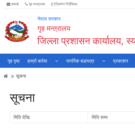
Accessibility
मुख्य
मुख्य
वेबसाइट
सम्पर्क
गृह मन्त्रालय
टेलिफोन निर्देशिका
Mode
सामाग्री
नेभिगेसन
खोजमा
सुरु
पढ्नुहाेस्
पढ्नुहाेस्
जानुहोस्
नेपाल सरकार
गर्नुहोस्
गृह मन्त्रालय
जिल्ला प्रशासन कार्यालय, स्
गृह पृष्ठ
हाम्रो बारेमा
नागरिक बडापत्र
प्रकाशन
सूचना
सूचना