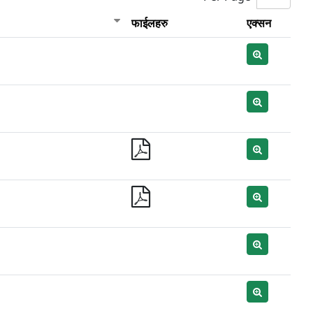
फाईलहरु
एक्सन