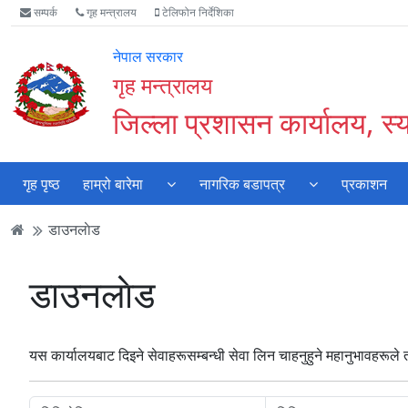
Accessibility
मुख्य
मुख्य
वेबसाइट
सम्पर्क
गृह मन्त्रालय
टेलिफोन निर्देशिका
Mode
सामाग्री
नेभिगेसन
खोजमा
सुरु
पढ्नुहाेस्
पढ्नुहाेस्
जानुहोस्
नेपाल सरकार
गर्नुहोस्
गृह मन्त्रालय
जिल्ला प्रशासन कार्यालय, स्
गृह पृष्ठ
हाम्रो बारेमा
नागरिक बडापत्र
प्रकाशन
डाउनलाेड
डाउनलाेड
यस कार्यालयबाट दिइने सेवाहरूसम्बन्धी सेवा लिन चाहनुहुने महानुभावहरूल