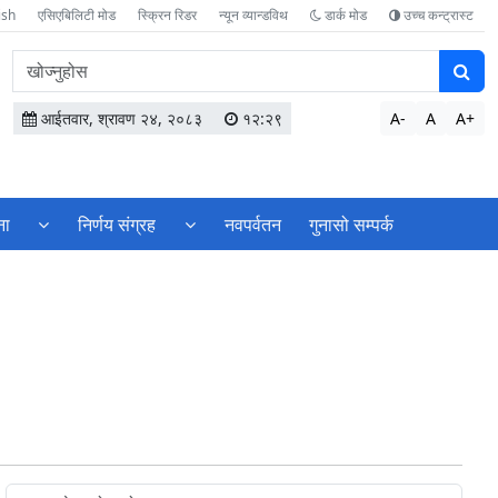
ish
एसिएबिलिटी मोड
स्क्रिन रिडर
न्यून व्यान्डविथ
डार्क मोड
उच्च कन्ट्रास्ट
वेबसाइटमा
सामग्री
खोज्नुहोस
आईतवार, श्रावण २४, २०८३
१२:२९
A-
A
A+
ना
निर्णय संग्रह
नवपर्वतन
गुनासो सम्पर्क