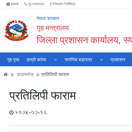
Accessibility
मुख्य
मुख्य
वेबसाइट
सम्पर्क
गृह मन्त्रालय
टेलिफोन निर्देशिका
Mode
सामाग्री
नेभिगेसन
खोजमा
सुरु
पढ्नुहाेस्
पढ्नुहाेस्
जानुहोस्
नेपाल सरकार
गर्नुहोस्
गृह मन्त्रालय
जिल्ला प्रशासन कार्यालय, स्
गृह पृष्ठ
हाम्रो बारेमा
नागरिक बडापत्र
प्रकाशन
डाउनलाेड
प्रतिलिपी फाराम
प्रतिलिपी फाराम
2075-07-16