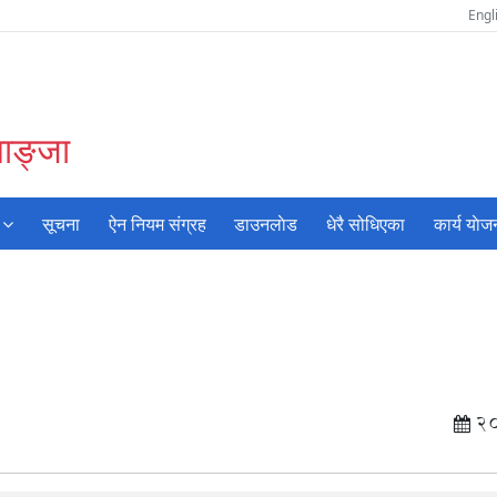
Engl
याङ्जा
सूचना
ऐन नियम संग्रह
डाउनलाेड
धेरै सोधिएका
कार्य याेज
2