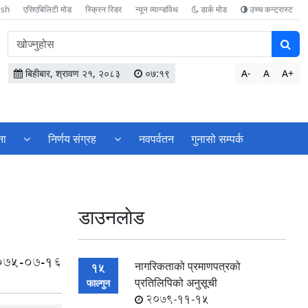
ish
एसिएबिलिटी मोड
स्क्रिन रिडर
न्यून व्यान्डविथ
डार्क मोड
उच्च कन्ट्रास्ट
वेबसाइटमा
सामग्री
खोज्नुहोस
बिहीबार, श्रावण २१, २०८३
०७:१९
A-
A
A+
ना
निर्णय संग्रह
नवपर्वतन
गुनासो सम्पर्क
डाउनलाेड
075-07-16
नागरिकताको प्रमाणपत्रको
15
प्रतिलिपिको अनुसूची
फाल्गुन
2079-11-15