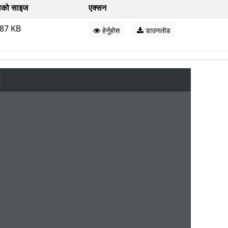
को साइज
एक्सन
.87 KB
हेर्नुहोस
डाउनलोड