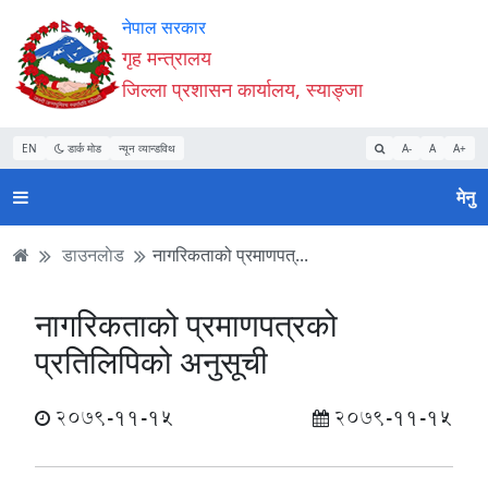
Accessibility
मुख्य
मुख्य
वेबसाइट
नेपाल सरकार
Mode
सामाग्री
नेभिगेसन
खोजमा
गृह मन्त्रालय
सुरु
पढ्नुहाेस्
पढ्नुहाेस्
जानुहोस्
जिल्ला प्रशासन कार्यालय, स्याङ्जा
गर्नुहोस्
EN
डार्क मोड
न्यून व्यान्डविथ
A-
A
A+
मेनु
डाउनलाेड
नागरिकताको प्रमाणपत्...
नागरिकताको प्रमाणपत्रको
प्रतिलिपिको अनुसूची
2079-11-15
2079-11-15