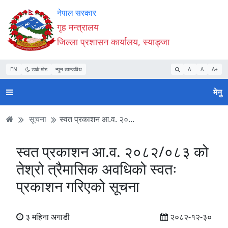
Accessibility
मुख्य
मुख्य
वेबसाइट
नेपाल सरकार
Mode
सामाग्री
नेभिगेसन
खोजमा
गृह मन्त्रालय
सुरु
पढ्नुहाेस्
पढ्नुहाेस्
जानुहोस्
जिल्ला प्रशासन कार्यालय, स्याङ्जा
गर्नुहोस्
EN
डार्क मोड
न्यून व्यान्डविथ
A-
A
A+
मेनु
सूचना
स्वत प्रकाशन आ.व. २०...
स्वत प्रकाशन आ.व. २०८२/०८३ को
तेश्रो त्रैमासिक अवधिको स्वतः
प्रकाशन गरिएको सूचना
३ महिना अगाडी
२०८२-१२-३०