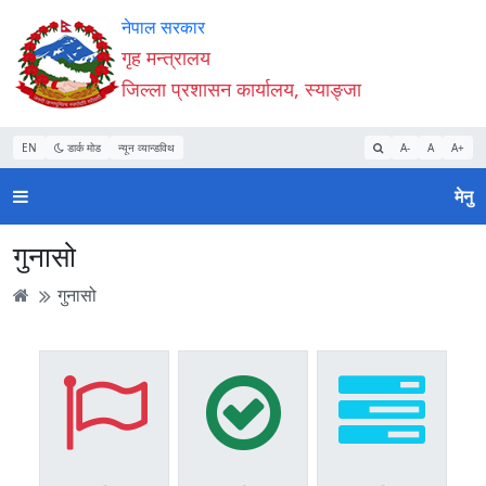
Accessibility
मुख्य
मुख्य
वेबसाइट
नेपाल सरकार
Mode
सामाग्री
नेभिगेसन
खोजमा
गृह मन्त्रालय
सुरु
पढ्नुहाेस्
पढ्नुहाेस्
जानुहोस्
जिल्ला प्रशासन कार्यालय, स्याङ्जा
गर्नुहोस्
EN
डार्क मोड
न्यून व्यान्डविथ
A-
A
A+
मेनु
गुनासो
गुनासो