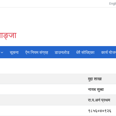
Engl
याङ्जा
सूचना
ऐन नियम संग्रह
डाउनलाेड
धेरै सोधिएका
कार्य याेज
मुद्दा शाखा
नायब सुब्बा
रा.प.अनं प्रथम
९८५६०४०९२६