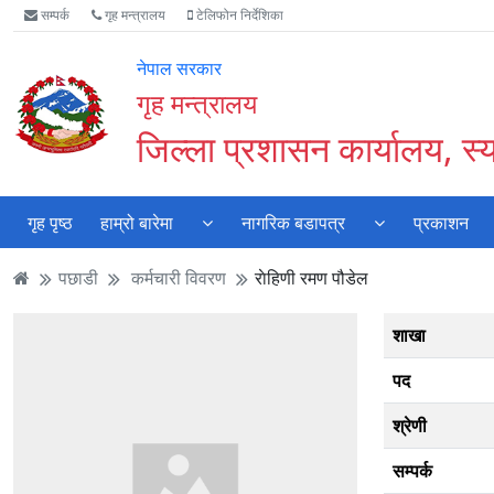
Accessibility
मुख्य
मुख्य
वेबसाइट
सम्पर्क
गृह मन्त्रालय
टेलिफोन निर्देशिका
Mode
सामाग्री
नेभिगेसन
खोजमा
सुरु
पढ्नुहाेस्
पढ्नुहाेस्
जानुहोस्
नेपाल सरकार
गर्नुहोस्
गृह मन्त्रालय
जिल्ला प्रशासन कार्यालय, स्
गृह पृष्ठ
हाम्रो बारेमा
नागरिक बडापत्र
प्रकाशन
पछाडी
कर्मचारी विवरण
राेहिणी रमण पौडेल
शाखा
पद
श्रेणी
सम्पर्क