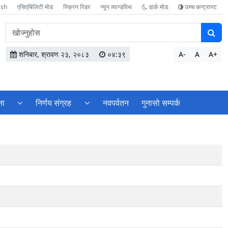
ish
एसिएबिलिटी मोड
स्क्रिन रिडर
न्यून व्यान्डविथ
डार्क मोड
उच्च कन्ट्रास्ट
वेबसाइटमा
सामग्री
खोज्नुहोस
शनिबार, श्रावण २३, २०८३
०४:३९
A-
A
A+
ना
निर्णय संग्रह
नवपर्वतन
गुनासो सम्पर्क