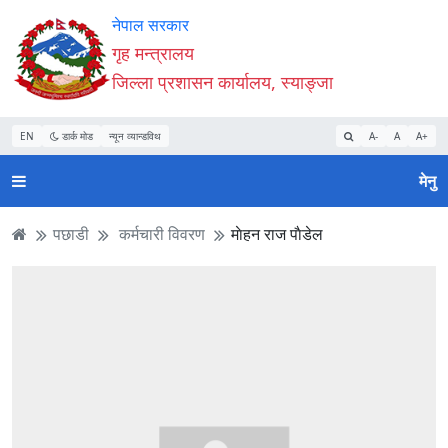
Accessibility
मुख्य
मुख्य
वेबसाइट
नेपाल सरकार
Mode
सामाग्री
नेभिगेसन
खोजमा
गृह मन्त्रालय
सुरु
पढ्नुहाेस्
पढ्नुहाेस्
जानुहोस्
जिल्ला प्रशासन कार्यालय, स्याङ्जा
गर्नुहोस्
EN
डार्क मोड
न्यून व्यान्डविथ
A-
A
A+
मेनु
पछाडी
कर्मचारी विवरण
माेहन राज पाैडेल