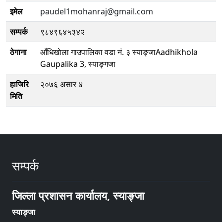
इमेल
paudel1mohanraj@gmail.com
सम्पर्क
९८४९६४५३४२
ठेगाना
आँधिखाेला गाउपालिका वडा नं. ३ स्याङ्जाAadhikhola
Gaupalika 3, स्याङ्गजा
हाजिरि
२०७६ असार ४
मिति
सम्पर्क
जिल्ला प्रशासन कार्यालय, स्याङ्जा
स्याङ्जा