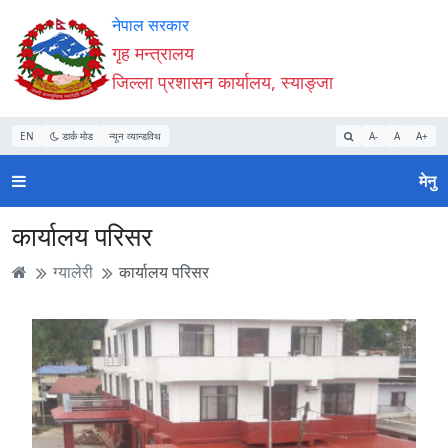
Accessibility
मुख्य
मुख्य
वेबसाइट
नेपाल सरकार
Mode
सामाग्री
नेभिगेसन
खोजमा
गृह मन्त्रालय
सुरु
पढ्नुहाेस्
पढ्नुहाेस्
जानुहोस्
जिल्ला प्रशासन कार्यालय, स्याङ्जा
गर्नुहोस्
EN
डार्क मोड
न्यून व्यान्डविथ
A-
A
A+
मेनु
कार्यालय परिसर
ग्यालेरी
कार्यालय परिसर